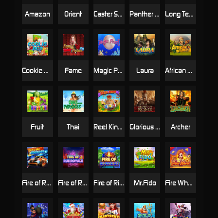
Amazon
Orient
Caster Surprise
Panther Moon
Long Teng Hu Xiao
Cookie Pop
Fame
Magic Pearl
Laura
African Wildlife
Fruit
Thai
Reel King Mega
Glorious Rome
Archer
Fire of Route 66
Fire of Rue Royale
Fire of Riverside
Mr.Fido
Fire Wheel