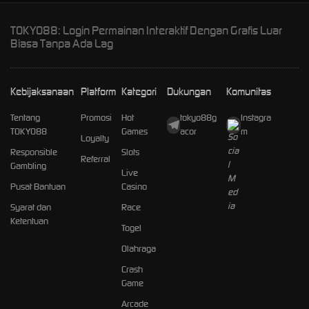
TOKYO88: Login Permainan Interaktif Dengan Grafis Luar
Biasa Tanpa Ada Lag
Kebijaksanaan
Platform
Kategori
Dukungan
Komunitas
Tentang
Promosi
Hot
tokyo88g
Instagra
TOKYO88
Games
acor
m
Loyalty
Responsible
Slots
Referral
Gambling
Live
Pusat Bantuan
Casino
Syarat dan
Race
Ketentuan
Togel
Olahraga
Crash
Game
Arcade