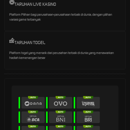
TARUHAN LIVE KASINO
Platform Pilihan bagi perusahaan-perusahaan terbaik di dunia, dengan pilihan
variasi game terbanyak
TARUHAN TOGEL
Platform togel yang menarik dari perusahan terbaik di dunia yang menawarkan
hadiah kemenangan besar