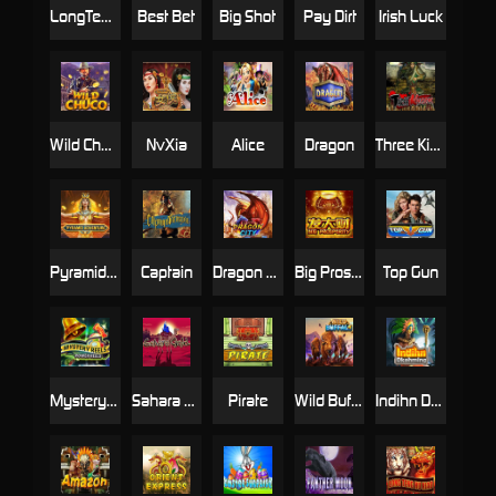
LongTengHuXiao2
Best Bet
Big Shot
Pay Dirt
Irish Luck
Wild Chuco
NvXia
Alice
Dragon
Three Kingdoms
Pyramid Adventure
Captain
Dragon City
Big Prosperity
Top Gun
Mystery Reels Power Reels
Sahara Gold
Pirate
Wild Buffalo
Indihn Dkehming