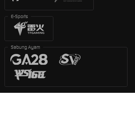
E-Sports
Sabung Ayam