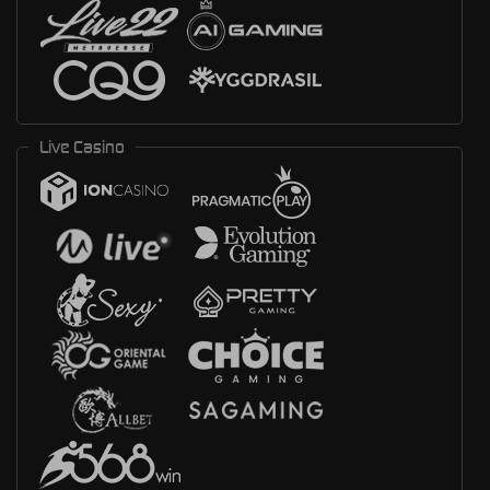
Live Casino