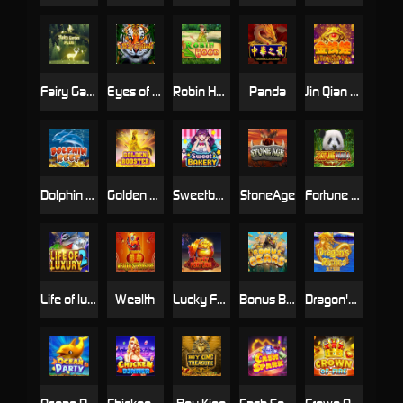
Fairy Garden
Eyes of Fortune
Robin Hood
Panda
Jin Qian Wa
Dolphin Reef
Golden Rooster
Sweetbakery
StoneAge
Fortune Panda
Life of luxury II
Wealth
Lucky Fortune
Bonus Bears
Dragon's Riches