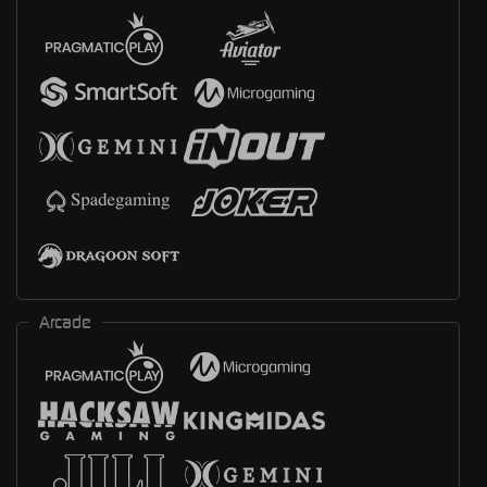
Arcade