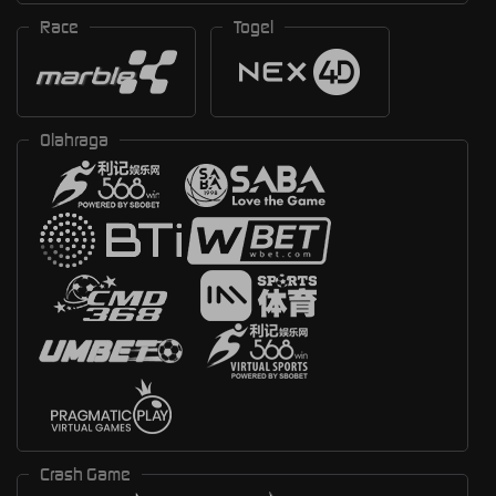
Race
Togel
Olahraga
Crash Game