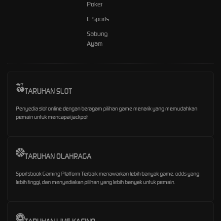
Poker
E-Sports
Sabung
Ayam
TARUHAN SLOT
Penyedia slot online dengan beragam pilihan game menarik yang memudahkan
pemain untuk mencapai jackpot
TARUHAN OLAHRAGA
Sportsbook Gaming Platform Terbaik menawarkan lebih banyak game, odds yang
lebih tinggi, dan menyediakan pilihan yang lebih banyak untuk pemain.